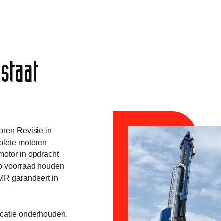
e
 staat
oren Revisie in
plete motoren
motor in opdracht
 op voorraad houden
MR garandeert in
ocatie onderhouden.