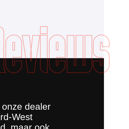
Reviews
onze dealer
rd-West
d, maar ook