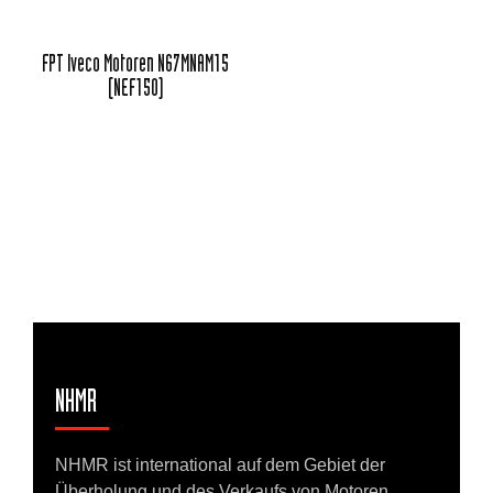
FPT Iveco Motoren N67MNAM15
(NEF150)
NHMR
NHMR ist international auf dem Gebiet der
Überholung und des Verkaufs von Motoren,