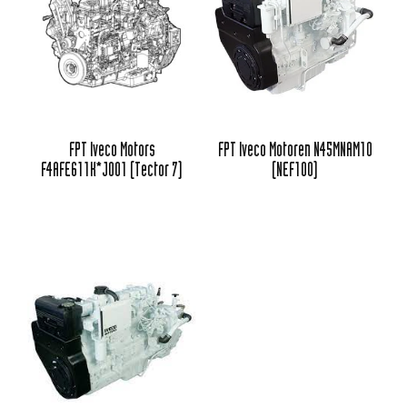
FPT Iveco Motors
FPT Iveco Motoren N45MNAM10
F4AFE611K*J001 (Tector 7)
(NEF100)