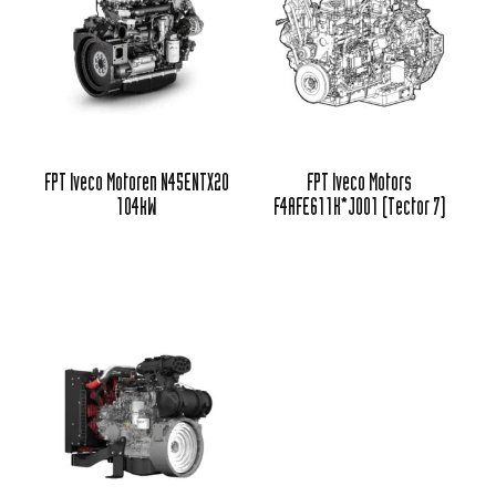
FPT Iveco Motoren N45ENTX20
FPT Iveco Motors
104kW
F4AFE611K*J001 (Tector 7)