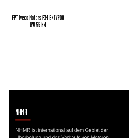
FPT Iveco Motors F34 ENTVP00
IPU 55 kW
NHMR
NHMR ist international auf dem Gebiet der
Überholung und des Verkaufs von Motoren,