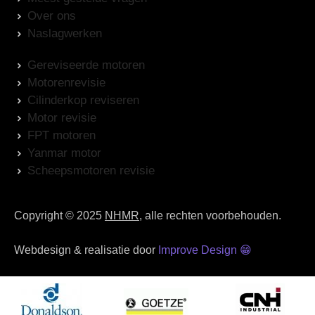
Over ons
Naslagwerken
Gereviseerde motoren
Motorenrevisie
Cilinderkop reviseren
Motor revisie
FPT motoren
Yanmar motor
Scheepsmotoren revisie
Copyright © 2025
NHMR
, alle rechten voorbehouden.
Webdesign & realisatie door
Improve Design
😁