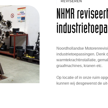
REVISEREN
NHMR reviseer
industrietoep
Noordhollandse Motorenrevisie
industrietoepassingen. Denk d
warmtekrachtinstallatie, gemal
graafmachines, kranen etc.
Op locatie of in onze ruim opge
kunnen wij desgewenst de uit