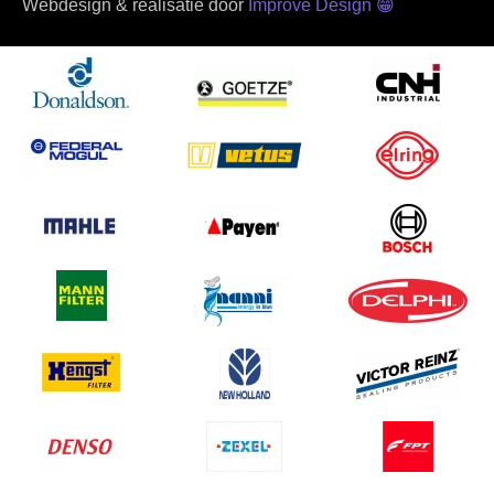
Webdesign & realisatie door
Improve Design
😁