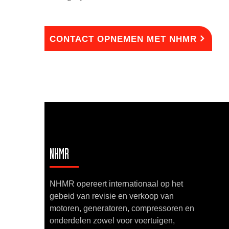
CONTACT OPNEMEN MET NHMR
NHMR
NHMR opereert internationaal op het
gebeid van revisie en verkoop van
motoren, generatoren, compressoren en
onderdelen zowel voor voertuigen,