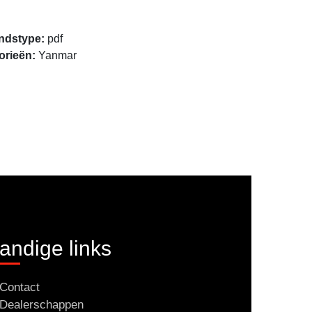
Openen
ndstype:
pdf
orieën:
Yanmar
andige links
Contact
Dealerschappen