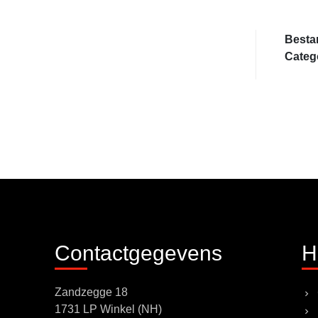
Besta
Categ
Contactgegevens
H
Zandzegge 18
1731 LP Winkel (NH)