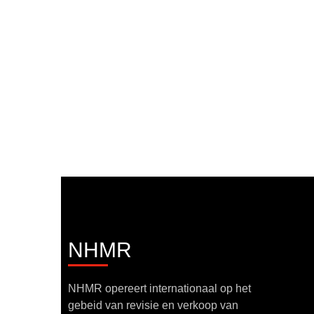
NHMR
NHMR opereert internationaal op het
gebeid van revisie en verkoop van