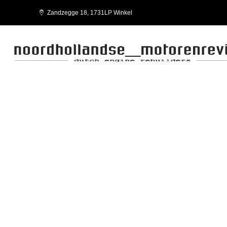
Zandzegge 18, 1731LP Winkel
1GM10 2GM30 3GM30 3HM35
YANMAR WORKSHOP MANUAL 1GM10 2GM30 