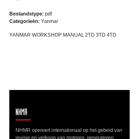
Bestandstype:
pdf
Categorieën:
Yanmar
YANMAR WORKSHOP MANUAL 2TD 3TD 4TD
NHMR
NHMR opereert internationaal op het gebeid van
revisie en verkoop van motoren, generatoren,