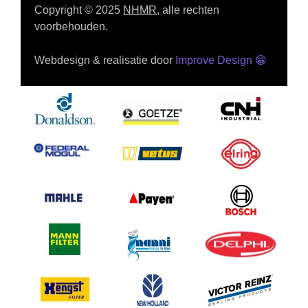
Copyright © 2025
NHMR
, alle rechten
voorbehouden.
Webdesign & realisatie door
Improve Design
😁