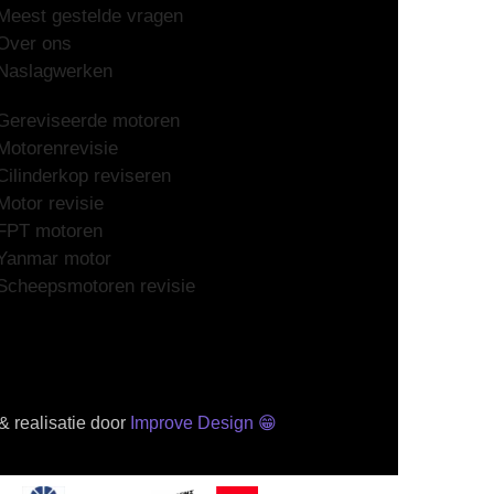
Meest gestelde vragen
Over ons
Naslagwerken
Gereviseerde motoren
Motorenrevisie
Cilinderkop reviseren
Motor revisie
FPT motoren
Yanmar motor
Scheepsmotoren revisie
 realisatie door
Improve Design
😁