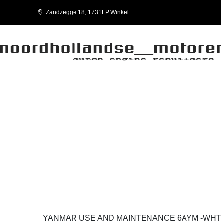
Zandzegge 18, 1731LP Winkel
6AYM -WHT-WET-WST
YANMAR USE AND MAINTENANCE 6AYM -WHT