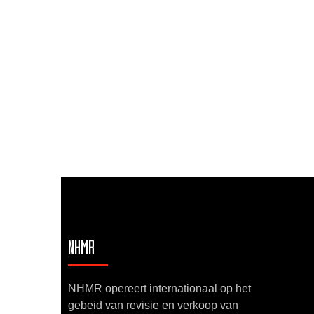
NHMR
NHMR opereert internationaal op het
gebeid van revisie en verkoop van