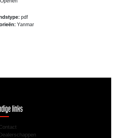
Openen
ndstype:
pdf
orieën:
Yanmar
dige links
Contact
Dealerschappen