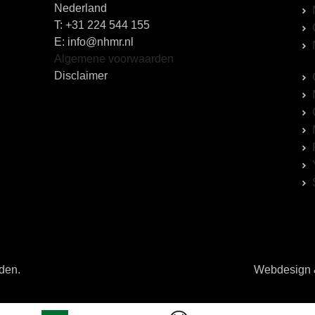
Nederland
T:
+31 224 544 155
E: info@nhmr.nl
Algemene voorwaarden
Disclaimer
uden.
Webdesign &