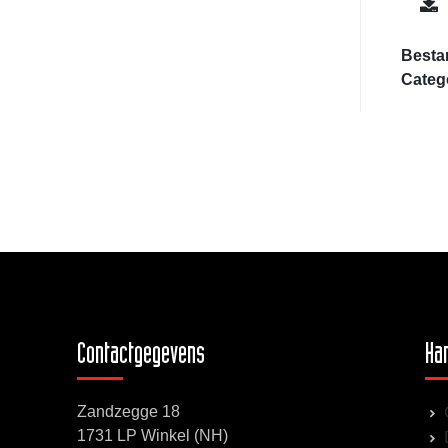
Besta
Categ
Contactgegevens
Han
Zandzegge 18
1731 LP Winkel (NH)