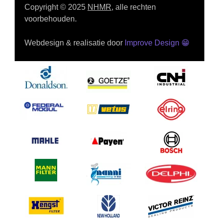
Copyright © 2025
NHMR
, alle rechten
voorbehouden.
Webdesign & realisatie door
Improve Design
😁