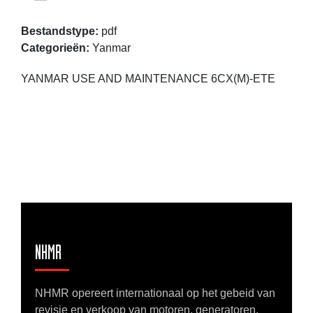
Bestandstype:
pdf
Categorieën:
Yanmar
YANMAR USE AND MAINTENANCE 6CX(M)-ETE
NHMR
NHMR opereert internationaal op het gebeid van
revisie en verkoop van motoren, generatoren,