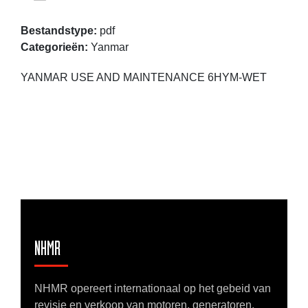
Bestandstype:
pdf
Categorieën:
Yanmar
YANMAR USE AND MAINTENANCE 6HYM-WET
NHMR
NHMR opereert internationaal op het gebeid van
revisie en verkoop van motoren, generatoren,