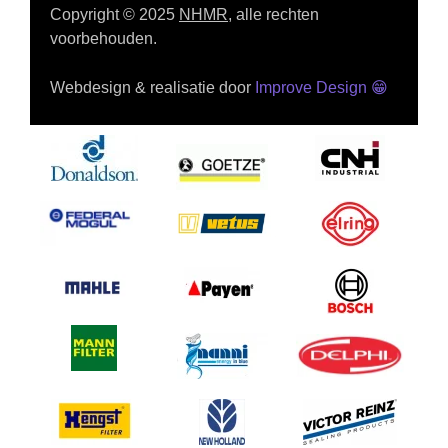
Copyright © 2025
NHMR
, alle rechten
voorbehouden.
Webdesign & realisatie door
Improve Design
😁