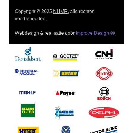
Copyright © 2025
NHMR
, alle rechten
voorbehouden.
Webdesign & realisatie door
Improve Design
😁