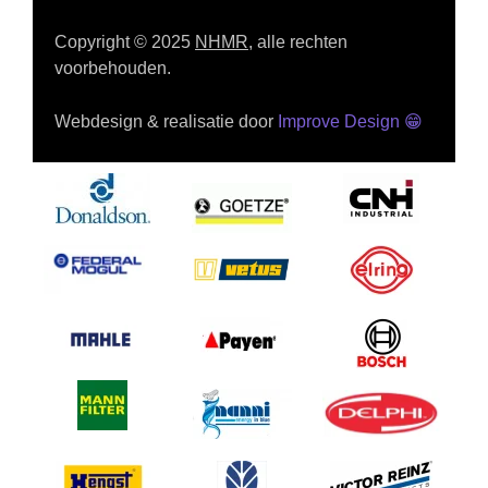
Copyright © 2025
NHMR
, alle rechten
voorbehouden.
Webdesign & realisatie door
Improve Design
😁