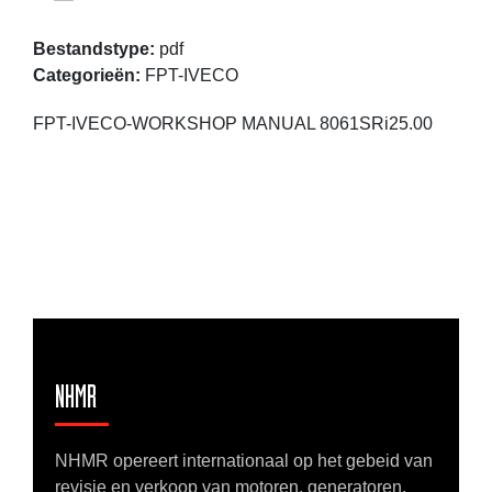
Bestandstype:
pdf
Categorieën:
FPT-IVECO
FPT-IVECO-WORKSHOP MANUAL 8061SRi25.00
NHMR
NHMR opereert internationaal op het gebeid van
revisie en verkoop van motoren, generatoren,