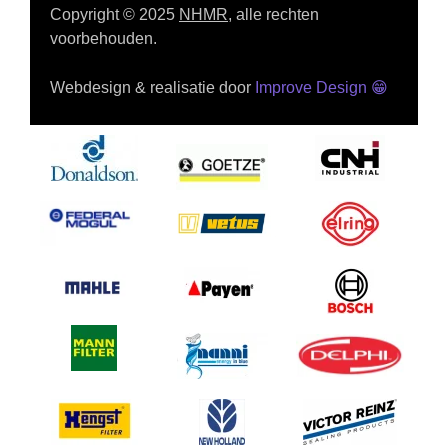
Copyright © 2025
NHMR
, alle rechten
voorbehouden.
Webdesign & realisatie door
Improve Design
😁