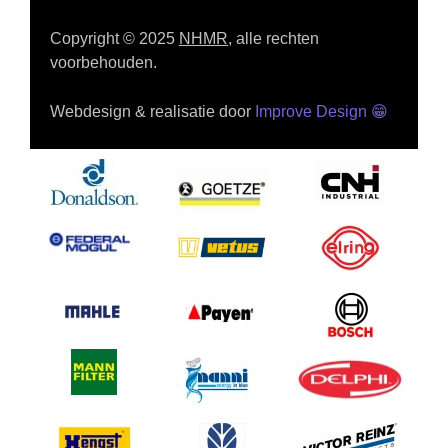
Copyright © 2025
NHMR
, alle rechten
voorbehouden.
Webdesign & realisatie door
Improve Design
😁