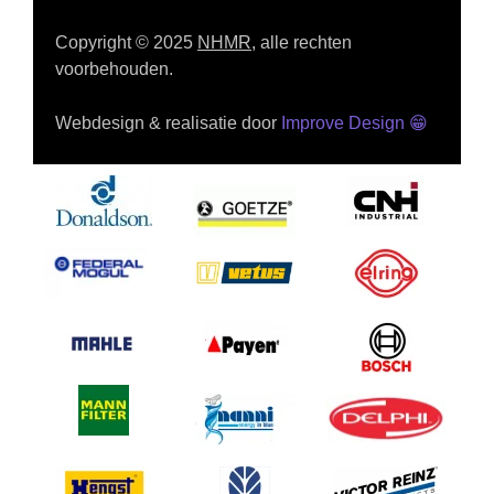
Copyright © 2025
NHMR
, alle rechten
voorbehouden.
Webdesign & realisatie door
Improve Design
😁