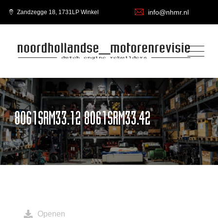
info@nhmr.nl
Zandzegge 18, 1731LP Winkel
8061SRM33.12 8061SRM33.42
Openen