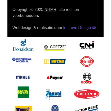
Copyright © 2025
NHMR
, alle rechten
voorbehouden.
Webdesign & realisatie door
Improve Design
😁