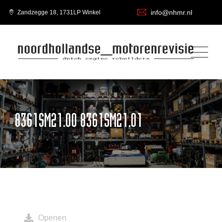
info@nhmr.nl
Zandzegge 18, 1731LP Winkel
8361SM21.00 8361SM21.01
Openen