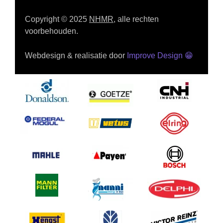
Copyright © 2025
NHMR
, alle rechten
voorbehouden.
Webdesign & realisatie door
Improve Design
😁