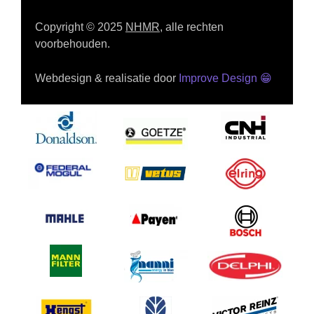
Copyright © 2025
NHMR
, alle rechten
voorbehouden.
Webdesign & realisatie door
Improve Design
😁