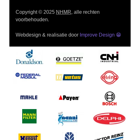
Copyright © 2025
NHMR
, alle rechten
voorbehouden.
Webdesign & realisatie door
Improve Design
😁