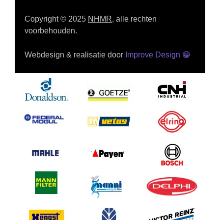
Copyright © 2025
NHMR
, alle rechten
voorbehouden.
Webdesign & realisatie door
Improve Design
😁