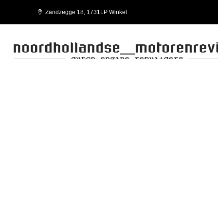
Zandzegge 18, 1731LP Winkel
C13 ENT M83.10
FPT-IVECO-WORKSHOP MANUAL C13 ENT M83