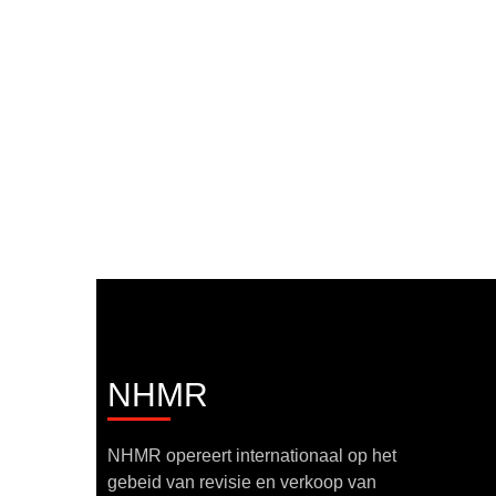
NHMR
NHMR opereert internationaal op het
gebeid van revisie en verkoop van