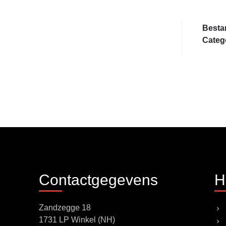
Besta
Categ
Contactgegevens
H
Zandzegge 18
1731 LP Winkel (NH)