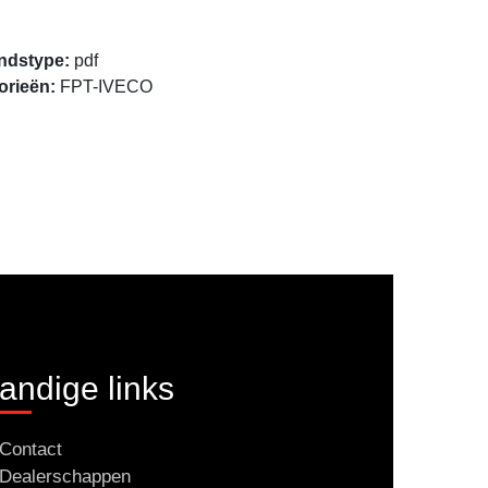
Openen
ndstype:
pdf
orieën:
FPT-IVECO
andige links
Contact
Dealerschappen