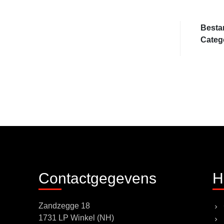
Besta
Categ
Contactgegevens
H
Zandzegge 18
1731 LP Winkel (NH)