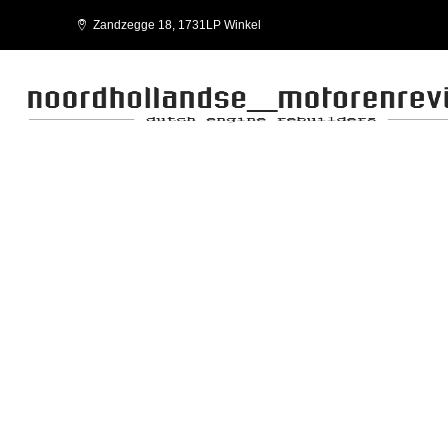
Zandzegge 18, 1731LP Winkel
CNG CURSOR SERIES VEHICLE C
FPT-IVECO-WORKSHOP MANUAL CNG CURSOR