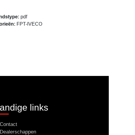
Openen
ndstype:
pdf
orieën:
FPT-IVECO
andige links
Contact
Dealerschappen