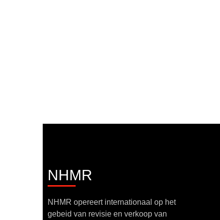
NHMR
NHMR opereert internationaal op het
gebeid van revisie en verkoop van