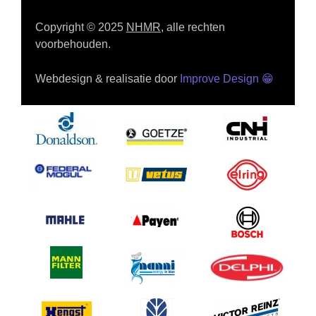
Copyright © 2025
NHMR
, alle rechten
voorbehouden.
Webdesign & realisatie door
Improve Design
😁