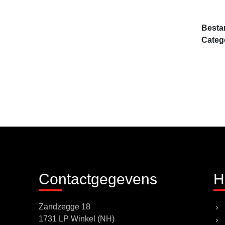
Besta
Categ
Contactgegevens
H
Zandzegge 18
1731 LP Winkel (NH)