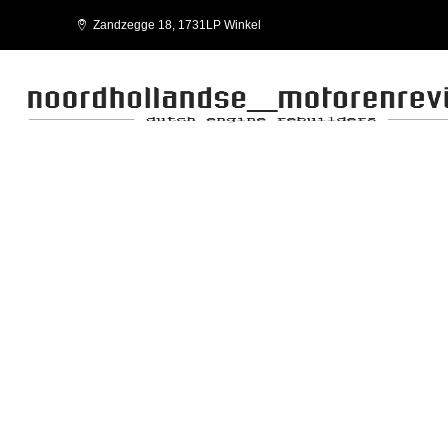
Zandzegge 18, 1731LP Winkel
CURSOR EURO 4 ENGINES VEHIC
FPT-IVECO-WORKSHOP MANUAL CURSOR EURO