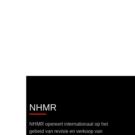
NHMR
NHMR opereert internationaal op het
gebeid van revisie en verkoop van