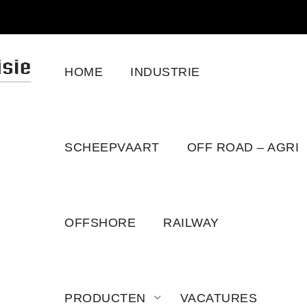
HOME
INDUSTRIE
LE C78 C10 C13
SCHEEPVAART
OFF ROAD – AGRI
OFFSHORE
RAILWAY
PRODUCTEN
VACATURES
 4 ENGINES VEHICLE C78 C10 C13