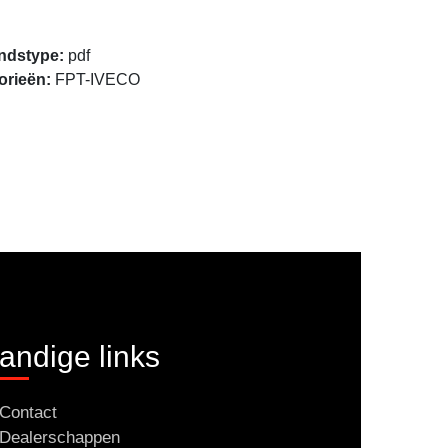
Openen
ndstype:
pdf
orieën:
FPT-IVECO
andige links
Contact
Dealerschappen