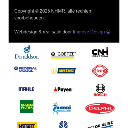
Copyright © 2025
NHMR
, alle rechten
voorbehouden.
Webdesign & realisatie door
Improve Design
😁