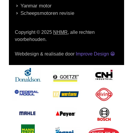
Yanmar motor
Scheepsmotoren revisie
Copyright © 2025
NHMR
, alle rechten
voorbehouden.
Webdesign & realisatie door
Improve Design
😁