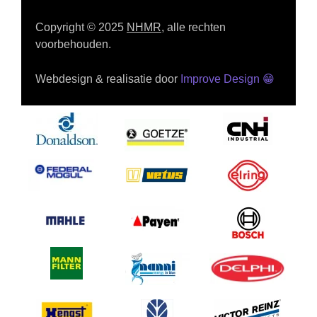
Copyright © 2025
NHMR
, alle rechten
voorbehouden.
Webdesign & realisatie door
Improve Design
😁