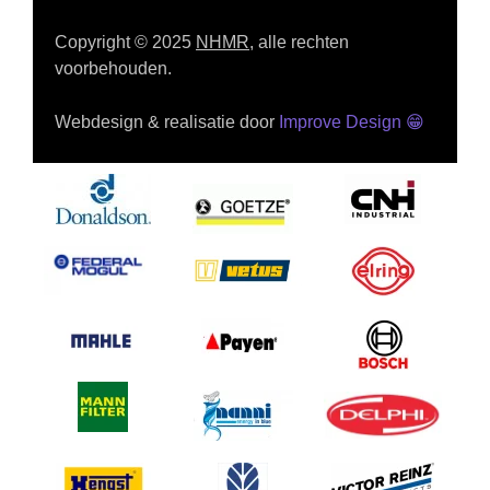
Copyright © 2025
NHMR
, alle rechten
voorbehouden.
Webdesign & realisatie door
Improve Design
😁