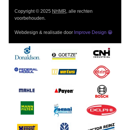
Copyright © 2025
NHMR
, alle rechten
voorbehouden.
Webdesign & realisatie door
Improve Design
😁