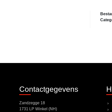
Besta
Categ
Contactgegevens
H
Zandzegge 18
1731 LP Winkel (NH)