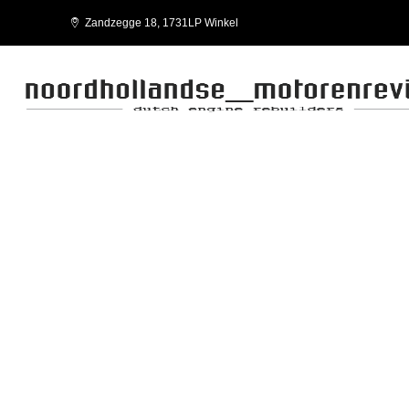
Zandzegge 18, 1731LP Winkel
F4A EURO 4 NEF SERIES
FPT-IVECO-WORKSHOP MANUAL F4A EURO 4 