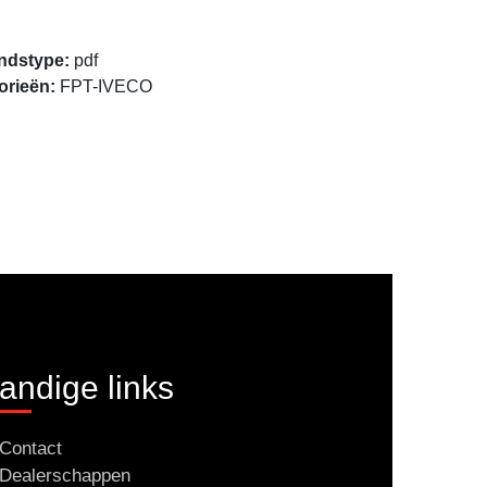
Openen
ndstype:
pdf
orieën:
FPT-IVECO
andige links
Contact
Dealerschappen