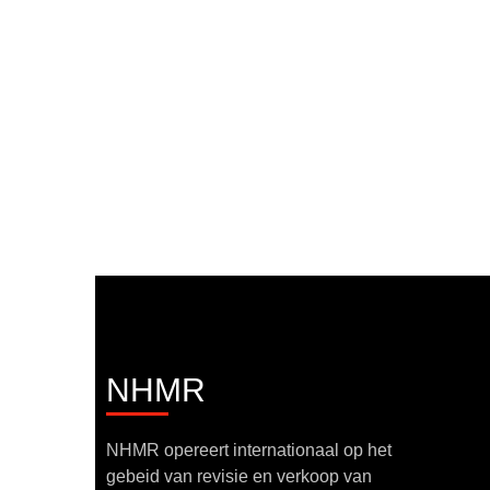
NHMR
NHMR opereert internationaal op het
gebeid van revisie en verkoop van