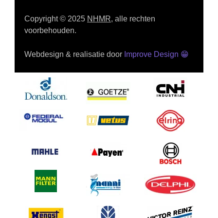
Copyright © 2025
NHMR
, alle rechten
voorbehouden.
Webdesign & realisatie door
Improve Design
😁