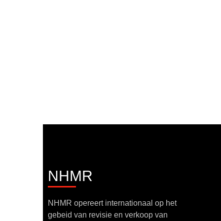
NHMR
NHMR opereert internationaal op het
gebeid van revisie en verkoop van