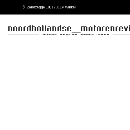
Zandzegge 18, 1731LP Winkel
8060 SERIES
FPT-IVECO-USE AND MAINTENANCE 8060 SER