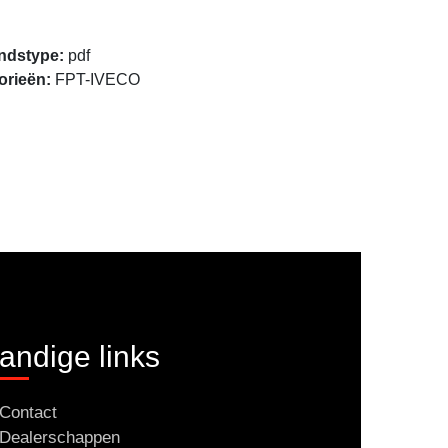
Openen
ndstype:
pdf
orieën:
FPT-IVECO
andige links
Contact
Dealerschappen