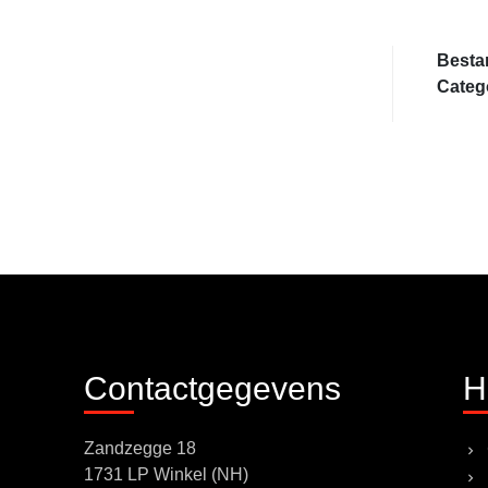
Besta
Categ
Contactgegevens
H
Zandzegge 18
1731 LP Winkel (NH)