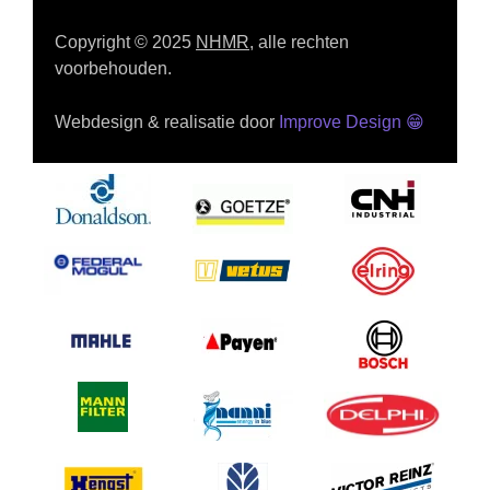
Copyright © 2025
NHMR
, alle rechten
voorbehouden.
Webdesign & realisatie door
Improve Design
😁