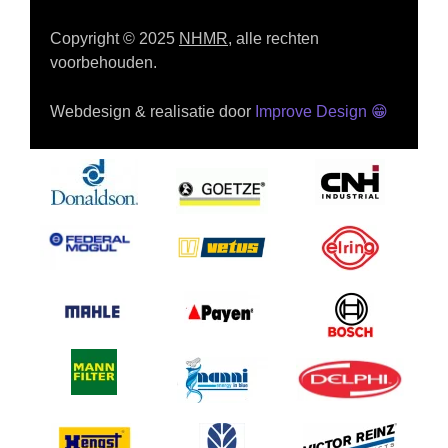
Copyright © 2025
NHMR
, alle rechten
voorbehouden.
Webdesign & realisatie door
Improve Design
😁