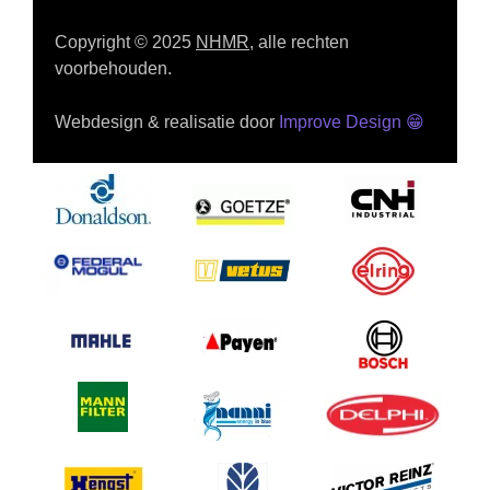
Copyright © 2025
NHMR
, alle rechten
voorbehouden.
Webdesign & realisatie door
Improve Design
😁