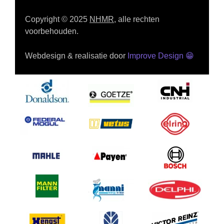
Copyright © 2025
NHMR
, alle rechten
voorbehouden.
Webdesign & realisatie door
Improve Design
😁