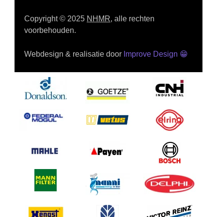
Copyright © 2025
NHMR
, alle rechten
voorbehouden.
Webdesign & realisatie door
Improve Design
😁