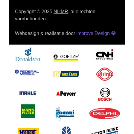
Copyright © 2025
NHMR
, alle rechten
voorbehouden.
Webdesign & realisatie door
Improve Design
😁