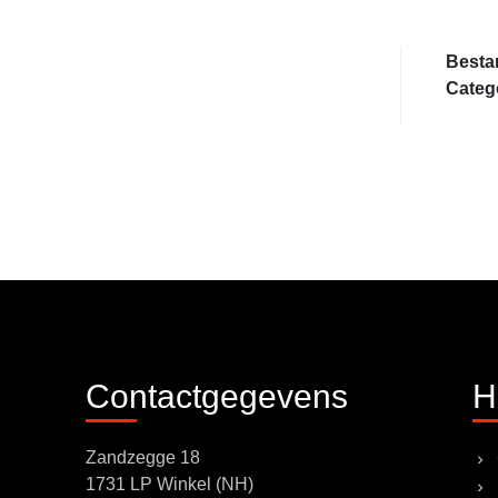
Besta
Categ
Contactgegevens
H
Zandzegge 18
1731 LP Winkel (NH)