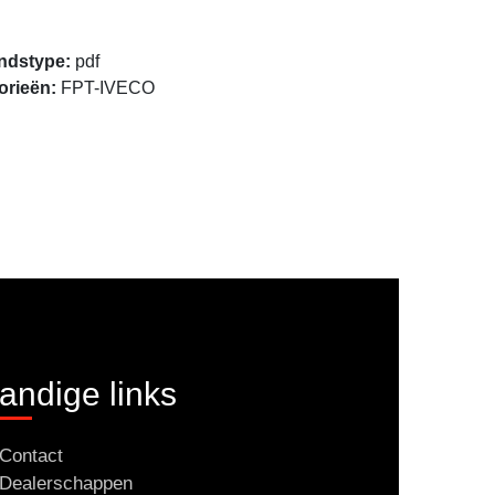
Openen
ndstype:
pdf
orieën:
FPT-IVECO
andige links
Contact
Dealerschappen