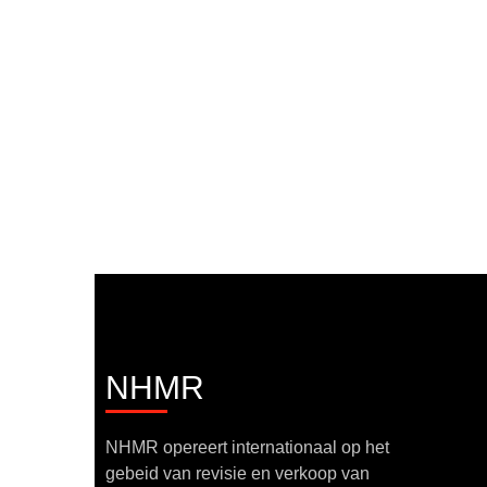
NHMR
NHMR opereert internationaal op het
gebeid van revisie en verkoop van