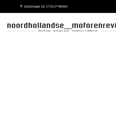
Zandzegge 18, 1731LP Winkel
N SERIES GE DRIVE N45 N67
FPT-IVECO-WORKSHOP MANUAL N SERIES GE