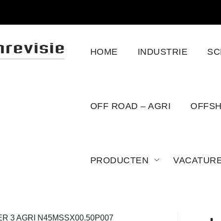
HOME
INDUSTRIE
SC
X00.50P007
OFF ROAD – AGRI
OFFS
PRODUCTEN
VACATUR
R 3 AGRI N45MSSX00.50P007