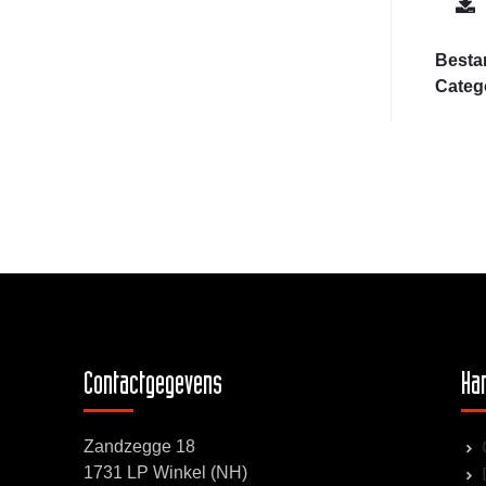
Besta
Categ
Contactgegevens
Han
Zandzegge 18
1731 LP Winkel (NH)