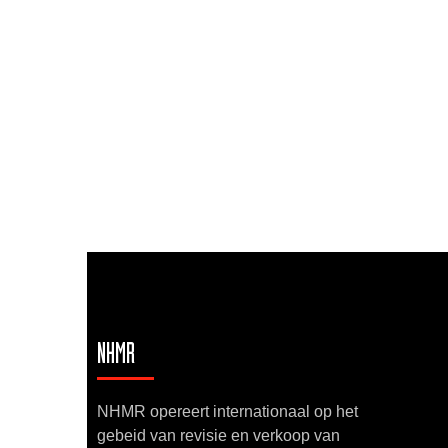
NHMR
NHMR opereert internationaal op het
gebeid van revisie en verkoop van