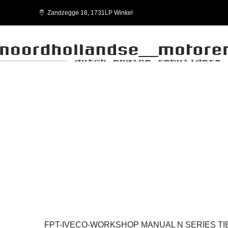
Zandzegge 18, 1731LP Winkel
N SERIES TIER 3 AGRI N45MSS
FPT-IVECO-WORKSHOP MANUAL N SERIES TIE