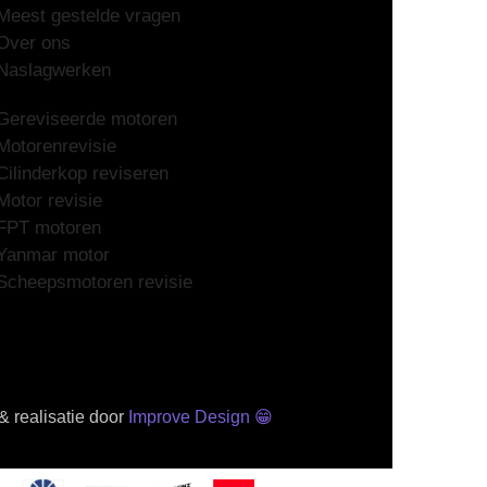
Meest gestelde vragen
Over ons
Naslagwerken
Gereviseerde motoren
Motorenrevisie
Cilinderkop reviseren
Motor revisie
FPT motoren
Yanmar motor
Scheepsmotoren revisie
 realisatie door
Improve Design
😁