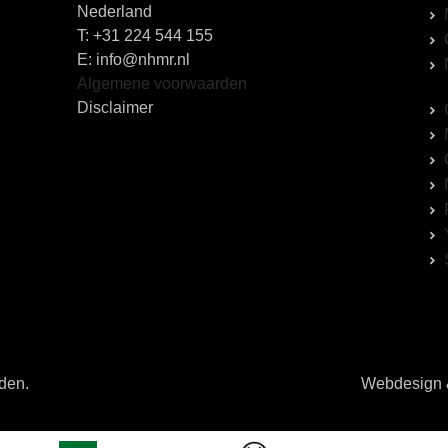
Nederland
T:
+31 224 544 155
E: info@nhmr.nl
Algemene voorwaarden
Disclaimer
uden.
Webdesign &