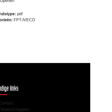
Openen
ndstype:
pdf
orieën:
FPT-IVECO
dige links
Contact
Dealerschappen