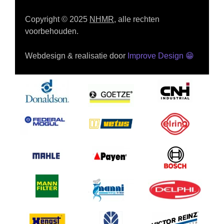
Copyright © 2025
NHMR
, alle rechten
voorbehouden.
Webdesign & realisatie door
Improve Design
😁