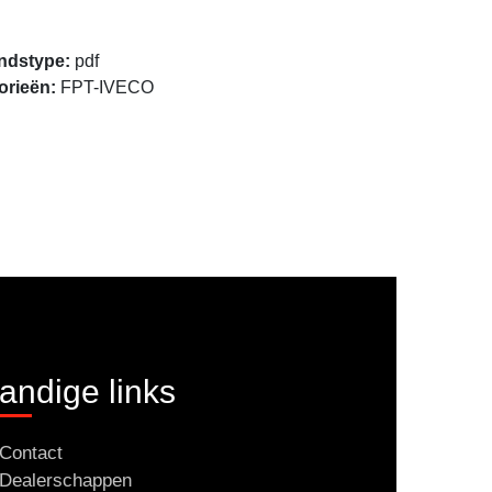
Openen
ndstype:
pdf
orieën:
FPT-IVECO
andige links
Contact
Dealerschappen