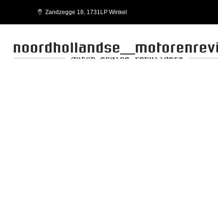
Zandzegge 18, 1731LP Winkel
VECTOR 08 ENT M75 M11 M12
FPT-IVECO-WORKSHOP MANUAL VECTOR 08 E