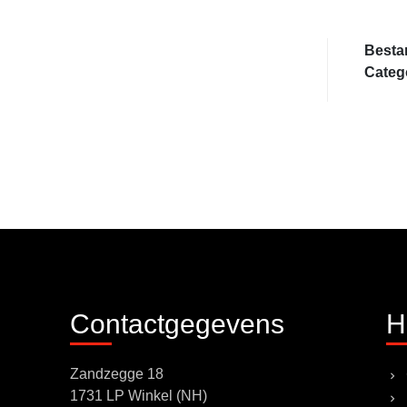
Besta
Categ
Contactgegevens
H
Zandzegge 18
1731 LP Winkel (NH)