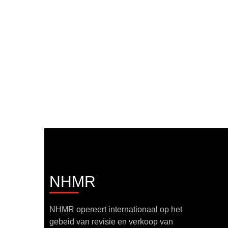
NHMR
NHMR opereert internationaal op het
gebeid van revisie en verkoop van