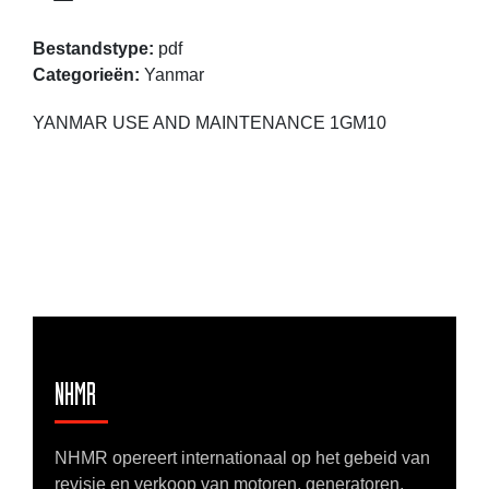
Bestandstype:
pdf
Categorieën:
Yanmar
YANMAR USE AND MAINTENANCE 1GM10
NHMR
NHMR opereert internationaal op het gebeid van
revisie en verkoop van motoren, generatoren,