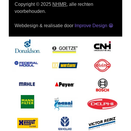
Copyright © 2025
NHMR
, alle rechten
voorbehouden.
Webdesign & realisatie door
Improve Design
😁