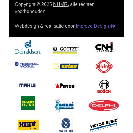
Copyright © 2025
NHMR
, alle rechten
voorbehouden.
Webdesign & realisatie door
Improve Design
😁