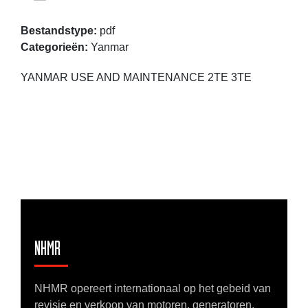
Bestandstype:
pdf
Categorieën:
Yanmar
YANMAR USE AND MAINTENANCE 2TE 3TE
NHMR
NHMR opereert internationaal op het gebeid van
revisie en verkoop van motoren, generatoren,