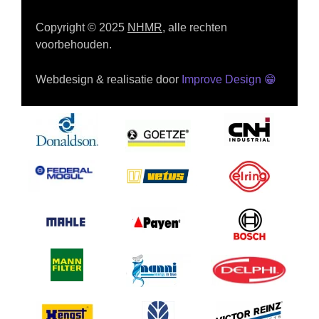
Copyright © 2025
NHMR
, alle rechten
voorbehouden.
Webdesign & realisatie door
Improve Design
😁