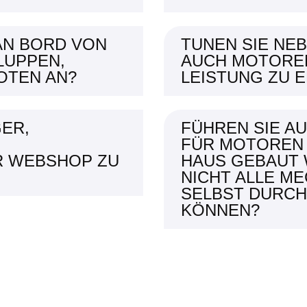
 AN BORD VON
TUNEN SIE NE
LUPPEN,
AUCH MOTOREN
OTEN AN?
LEISTUNG ZU E
GER,
FÜHREN SIE A
FÜR MOTOREN 
R WEBSHOP ZU
HAUS GEBAUT 
NICHT ALLE M
SELBST DURC
KÖNNEN?