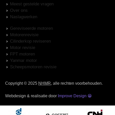
Meest gestelde vragen
Over ons
Naslagwerken
Gereviseerde motoren
Motorenrevisie
Cilinderkop reviseren
Motor revisie
FPT motoren
Yanmar motor
Scheepsmotoren revisie
Copyright © 2025
NHMR
, alle rechten voorbehouden.
Webdesign & realisatie door
Improve Design
😁