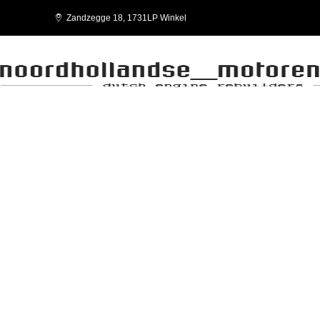
Zandzegge 18, 1731LP Winkel
RÜCKERSTATTUNG UND RÜCKGAB